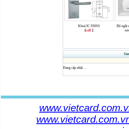
Khoá IC 930SS
Bộ ngắt 
[
call
]
sa
Sả
Đang cập nhật ...
www.vietcard.com.
www.vietcard.com.