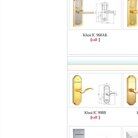
Khoá IC 968AK
[
call
]
Khoá IC 998B
[
call
]