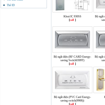
Thẻ ID
Khoá IC 930SS
Bộ ngắt 
[
call
]
sa
Bộ ngắt điện (RF CARD Energy-
Bộ ngắt 
saving Switch0309T)
sa
[
call
]
Bộ ngắt điện (PVC Card Energy-
saving switch(9908))
[
call
]