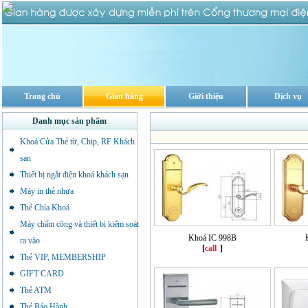
Trang chủ
Gian hàng
Giới thiệu
Dịch vụ
Danh mục sản phẩm
Khoá Cửa Thẻ từ, Chip, RF Khách
sạn
Thiết bị ngắt điện khoá khách sạn
Máy in thẻ nhựa
Thẻ Chìa Khoá
Máy chấm công và thiết bị kiểm soát
Khoá IC 998B
ra vào
[
call
]
Thẻ VIP, MEMBERSHIP
GIFT CARD
Thẻ ATM
Thẻ Bảo Hành