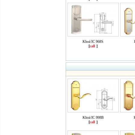
Khoá IC 968S
[
call
]
Khoá IC 998B
[
call
]