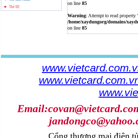
on line
85
Thẻ ID
Warning
: Attempt to read property 
/home/xaydungorg/domains/xaydun
on line
85
www.vietcard.com.
www.vietcard.com.
www.vie
Email:covan@vietcard.com
jandongco@yahoo.c
Cổng thương mại điện 