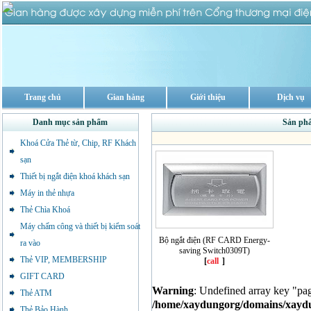
Trang chủ
Gian hàng
Giới thiệu
Dịch vụ
Danh mục sản phẩm
Sản phẩ
Khoá Cửa Thẻ từ, Chip, RF Khách
sạn
Thiết bị ngắt điện khoá khách sạn
Máy in thẻ nhựa
Thẻ Chìa Khoá
Máy chấm công và thiết bị kiểm soát
Bộ ngắt điện (RF CARD Energy-
ra vào
saving Switch0309T)
Thẻ VIP, MEMBERSHIP
[
call
]
GIFT CARD
Warning
: Undefined array key "pa
Thẻ ATM
/home/xaydungorg/domains/xaydun
Thẻ Bảo Hành